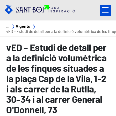
Vés al contingut
Fil d'ariadna
Vigents
vED - Estudi de detall per a la definició volumètrica de les finques situades a la plaça Cap de la Vila, 1-2 i als carrer de la Rutlla, 30-34 i al carrer General O'Donnell,
vED - Estudi de detall per
a la definició volumètrica
de les finques situades a
la plaça Cap de la Vila, 1-2
i als carrer de la Rutlla,
30-34 i al carrer General
O'Donnell, 73