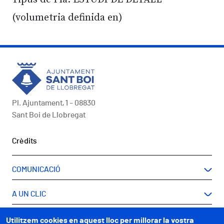
(volumetria definida en)
Pl. Ajuntament, 1 - 08830
Sant Boi de Llobregat
Peu
Crèdits
COMUNICACIÓ
A UN CLIC
WEBS MUNICIPALS
Utilitzem cookies en aquest lloc per millorar la vostra