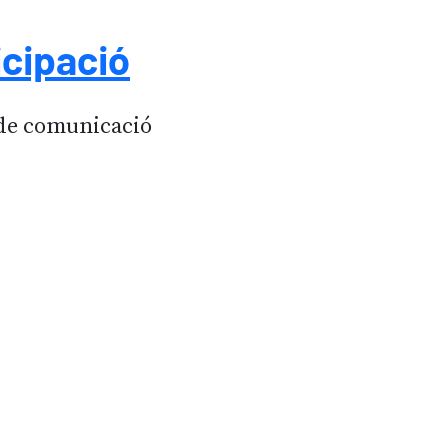
icipació
s de comunicació