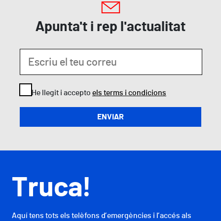
Apunta't i rep l'actualitat
He llegit i accepto
els terms i condicions
Truca!
Aquí tens tots els telèfons d’emergències i l’accés als