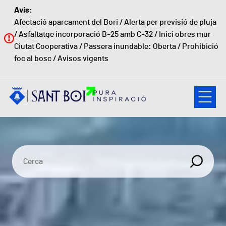
Vés al contingut
Avís:
Afectació aparcament del Bori
/
Alerta per previsió de pluja
/
Asfaltatge incorporació B-25 amb C-32
/
Inici obres mur
Ciutat Cooperativa
/
Passera inundable: Oberta
/
Prohibició
foc al bosc
/
Avisos vigents